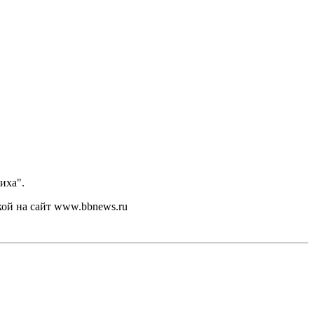
иха".
кой на сайт www.bbnews.ru