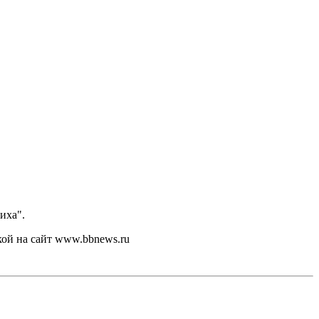
иха".
кой на сайт www.bbnews.ru