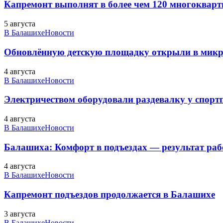
Капремонт выполнят в более чем 120 многоквар
5 августа
В Балашихе
Новости
Обновлённую детскую площадку открыли в микро
4 августа
В Балашихе
Новости
Электричеством оборудовали раздевалку у спорт
4 августа
В Балашихе
Новости
Балашиха: Комфорт в подъездах — результат 
4 августа
В Балашихе
Новости
Капремонт подъездов продолжается в Балашихе
3 августа
В Балашихе
Новости