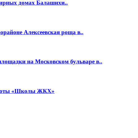
тирных домах Балашихи..
районе Алексеевская роща в..
площадки на Московском бульваре в..
работы «Школы ЖКХ»