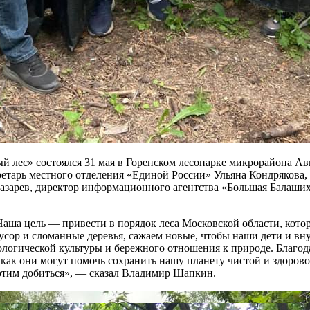
й лес» состоялся 31 мая в Горенском лесопарке микрорайона А
тарь местного отделения «Единой России» Ульяна Кондрякова,
зарев, директор информационного агентства «Большая Балаших
Наша цель — привести в порядок леса Московской области, кото
сор и сломанные деревья, сажаем новые, чтобы наши дети и вну
ологической культуры и бережного отношения к природе. Благод
как они могут помочь сохранить нашу планету чистой и здорово
хотим добиться», — сказал Владимир Шапкин.