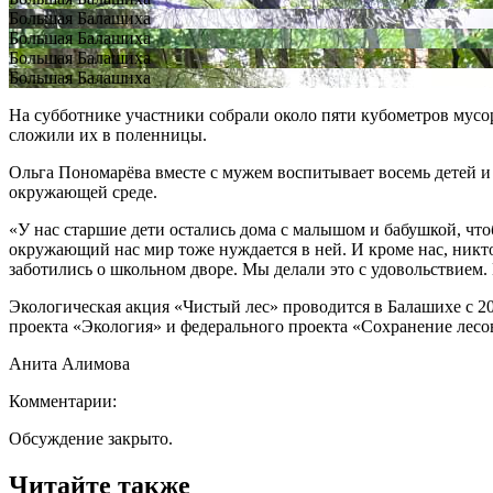
Большая Балашиха
Большая Балашиха
Большая Балашиха
Большая Балашиха
На субботнике участники собрали около пяти кубометров мусор
сложили их в поленницы.
Ольга Пономарёва вместе с мужем воспитывает восемь детей и у
окружающей среде.
«У нас старшие дети остались дома с малышом и бабушкой, что
окружающий нас мир тоже нуждается в ней. И кроме нас, никто
заботились о школьном дворе. Мы делали это с удовольствием.
Экологическая акция «Чистый лес» проводится в Балашихе с 2
проекта «Экология» и федерального проекта «Сохранение лесо
Анита Алимова
Комментарии:
Обсуждение закрыто.
Читайте также