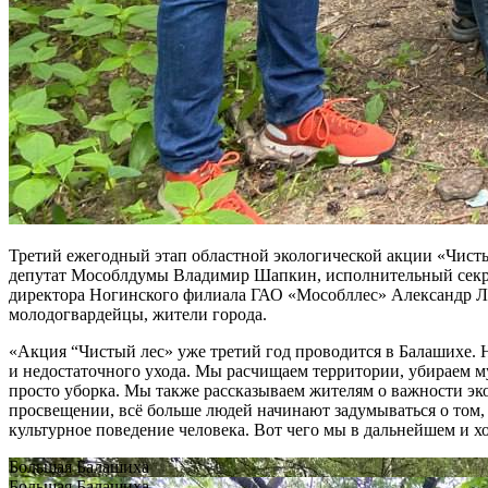
Третий ежегодный этап областной экологической акции «Чисты
депутат Мособлдумы Владимир Шапкин, исполнительный секре
директора Ногинского филиала ГАО «Мособллес» Александр Ла
молодогвардейцы, жители города.
«Акция “Чистый лес» уже третий год проводится в Балашихе. 
и недостаточного ухода. Мы расчищаем территории, убираем му
просто уборка. Мы также рассказываем жителям о важности эк
просвещении, всё больше людей начинают задумываться о том, 
культурное поведение человека. Вот чего мы в дальнейшем и 
Большая Балашиха
Большая Балашиха