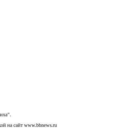
иха".
кой на сайт www.bbnews.ru