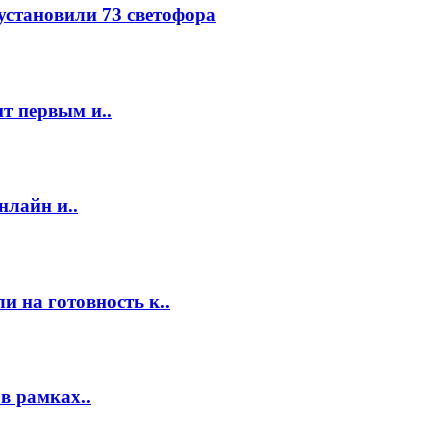
 установили 73 светофора
т первым и..
нлайн и..
 на готовность к..
в рамках..