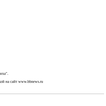
иха".
кой на сайт www.bbnews.ru