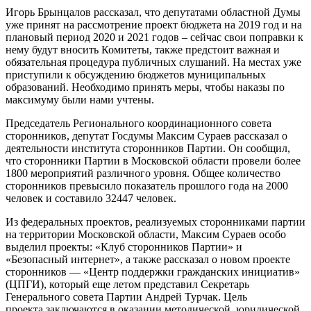
Игорь Брынцалов рассказал, что депутатами областной Думы
уже принят на рассмотрение проект бюджета на 2019 год и на
плановый период 2020 и 2021 годов – сейчас свои поправки к
нему будут вносить Комитеты, также предстоит важная и
обязательная процедура публичных слушаний. На местах уже
приступили к обсуждению бюджетов муниципальных
образований. Необходимо принять меры, чтобы наказы по
максимуму были нами учтены.
Председатель Регионального координационного совета
сторонников, депутат Госдумы Максим Сураев рассказал о
деятельности института сторонников Партии. Он сообщил,
что сторонники Партии в Московской области провели более
1800 мероприятий различного уровня. Общее количество
сторонников превысило показатель прошлого года на 2000
человек и составило 32447 человек.
Из федеральных проектов, реализуемых сторонниками партии
на территории Московской области, Максим Сураев особо
выделил проекты: «Клуб сторонников Партии» и
«Безопасный интернет», а также рассказал о новом проекте
сторонников — «Центр поддержки гражданских инициатив»
(ЦПГИ), который еще летом представил Секретарь
Генерального совета Партии Андрей Турчак. Цель
проекта заключаются в оказании методической, юридической,