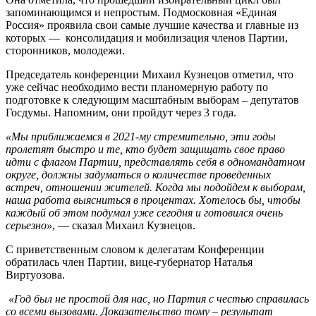
запоминающимся и непростым. Подмосковная «Единая
Россия» проявила свои самые лучшие качества и главные из
которых — консолидация и мобилизация членов Партии,
сторонников, молодежи.
Председатель конференции Михаил Кузнецов отметил, что
уже сейчас необходимо вести планомерную работу по
подготовке к следующим масштабным выборам – депутатов
Госдумы. Напомним, они пройдут через 3 года.
«Мы приближаемся в 2021-му стремительно, эти годы
пролетят быстро и те, кто будет защищать свое право
идти с флагом Партии, представлять себя в одномандатном
округе, должны задуматься о количестве проведенных
встреч, отношении жителей. Когда мы подойдем к выборам,
наша работа выясниться в процентах. Хотелось бы, чтобы
каждый об этом подумал уже сегодня и готовился очень
серьезно»
, — сказал Михаил Кузнецов.
С приветственным словом к делегатам Конференции
обратилась член Партии, вице-губернатор Наталья
Виртуозова.
«Год был не простой для нас, но Партия с честью справилась
со всеми вызовами. Доказательство тому – результат