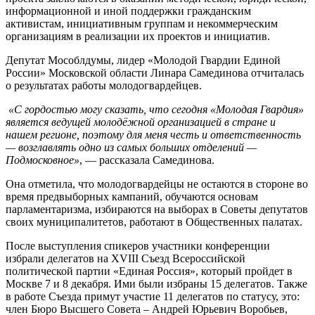
информационной и иной поддержки гражданским
активистам, инициативным группам и некоммерческим
организациям в реализации их проектов и инициатив.
Депутат Мособлдумы, лидер «Молодой Гвардии Единой
России» Московской области Линара Самединова отчиталась
о результатах работы молодогвардейцев.
«С гордостью могу сказать, что сегодня «Молодая Гвардия»
является ведущей молодёжной организацией в стране и
нашем регионе, поэтому для меня честь и ответственность
— возглавлять одно из самых больших отделений —
Подмосковное»
, — рассказала Самединова.
Она отметила, что молодогвардейцы не остаются в стороне во
время предвыборных кампаний, обучаются основам
парламентаризма, избираются на выборах в Советы депутатов
своих муниципалитетов, работают в Общественных палатах.
После выступления спикеров участники конференции
избрали делегатов на XVIII Съезд Всероссийской
политической партии «Единая Россия», который пройдет в
Москве 7 и 8 декабря. Ими были избраны 15 делегатов. Также
в работе Съезда примут участие 11 делегатов по статусу, это:
член Бюро Высшего Совета – Андрей Юрьевич Воробьев,