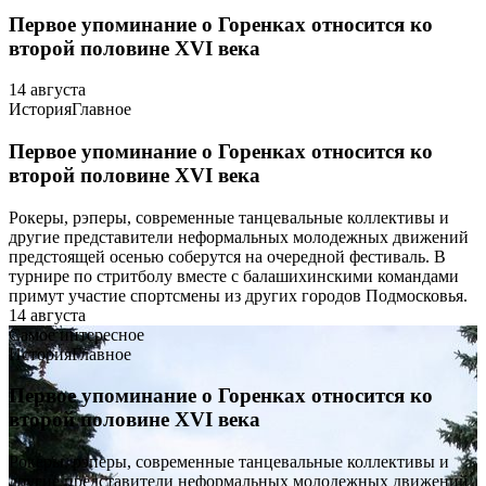
Первое упоминание о Горенках относится ко
второй половине XVI века
14 августа
История
Главное
Первое упоминание о Горенках относится ко
второй половине XVI века
Рокеры, рэперы, современные танцевальные коллективы и
другие представители неформальных молодежных движений
предстоящей осенью соберутся на очередной фестиваль. В
турнире по стритболу вместе с балашихинскими командами
примут участие спортсмены из других городов Подмосковья.
14 августа
Самое интересное
История
Главное
Первое упоминание о Горенках относится ко
второй половине XVI века
Рокеры, рэперы, современные танцевальные коллективы и
другие представители неформальных молодежных движений