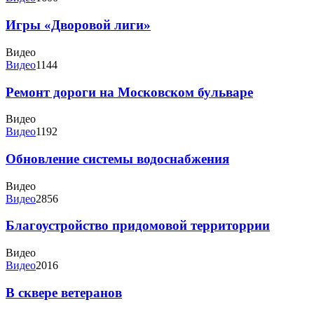
Игры «Дворовой лиги»
Видео
Видео
1144
Ремонт дороги на Московском бульваре
Видео
Видео
1192
Обновление системы водоснабжения
Видео
Видео
2856
Благоустройство придомовой территоррии
Видео
Видео
2016
В сквере ветеранов