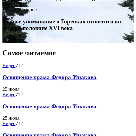
25 октября
История
Главное
Первое упоминание о Горенках относится ко
второй половине XVI века
25 октября
Самое читаемое
Видео
712
Освящение храма Фёдора Ушакова
25 июля
Видео
712
Освящение храма Фёдора Ушакова
25 июля
Видео
712
Освящение храма Фёдора Ушакова