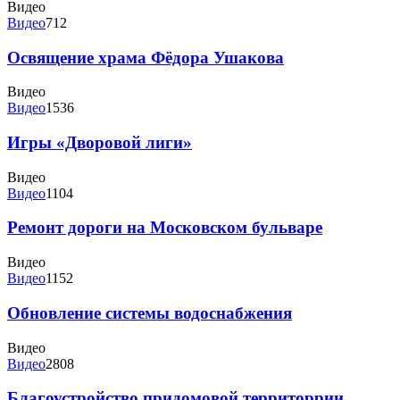
Видео
Видео
712
Освящение храма Фёдора Ушакова
Видео
Видео
1536
Игры «Дворовой лиги»
Видео
Видео
1104
Ремонт дороги на Московском бульваре
Видео
Видео
1152
Обновление системы водоснабжения
Видео
Видео
2808
Благоустройство придомовой территоррии