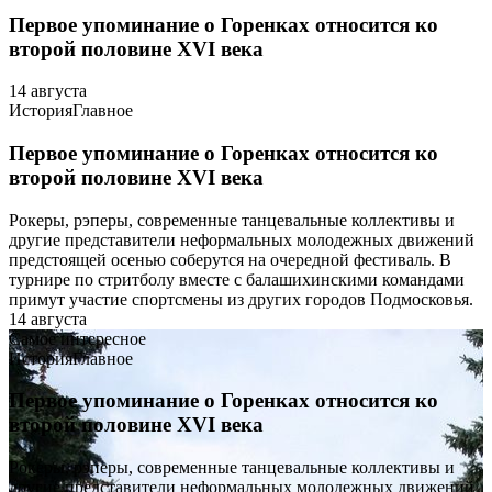
Первое упоминание о Горенках относится ко
второй половине XVI века
14 августа
История
Главное
Первое упоминание о Горенках относится ко
второй половине XVI века
Рокеры, рэперы, современные танцевальные коллективы и
другие представители неформальных молодежных движений
предстоящей осенью соберутся на очередной фестиваль. В
турнире по стритболу вместе с балашихинскими командами
примут участие спортсмены из других городов Подмосковья.
14 августа
Самое интересное
История
Главное
Первое упоминание о Горенках относится ко
второй половине XVI века
Рокеры, рэперы, современные танцевальные коллективы и
другие представители неформальных молодежных движений