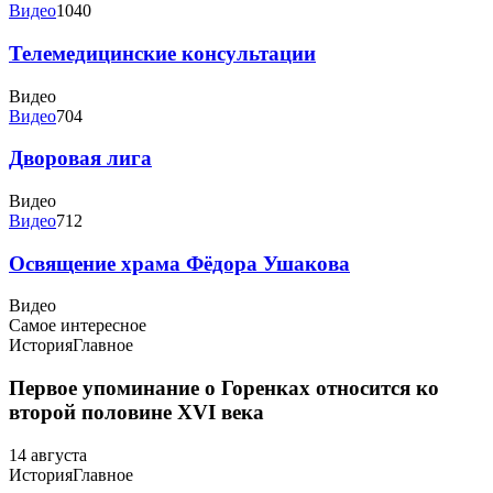
Видео
1040
Телемедицинские консультации
Видео
Видео
704
Дворовая лига
Видео
Видео
712
Освящение храма Фёдора Ушакова
Видео
Самое интересное
История
Главное
Первое упоминание о Горенках относится ко
второй половине XVI века
14 августа
История
Главное