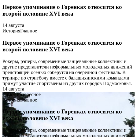
Первое упоминание о Горенках относится ко
второй половине XVI века
14 августа
История
Главное
Первое упоминание о Горенках относится ко
второй половине XVI века
Рокеры, рэперы, современные танцевальные коллективы и
другие представители неформальных молодежных движений
предстоящей осенью соберутся на очередной фестиваль. В
турнире по стритболу вместе с балашихинскими командами
примут участие спортсмены из других городов Подмосковья.
14 августа
Самое интересное
История
Главное
Первое упоминание о Горенках относится ко
второй половине XVI века
Рокеры, рэперы, современные танцевальные коллективы и
другие представители неформальных молодежных движений