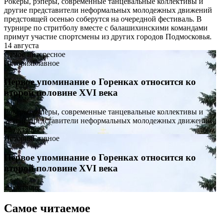
Рокеры, рэперы, современные танцевальные коллективы и
другие представители неформальных молодежных движений
предстоящей осенью соберутся на очередной фестиваль. В
турнире по стритболу вместе с балашихинскими командами
примут участие спортсмены из других городов Подмосковья.
14 августа
Самое интересное
История
Главное
Первое упоминание о Горенках относится ко
второй половине XVI века
Рокеры, рэперы, современные танцевальные коллективы и
другие представители неформальных молодежных движений
25 октября
История
Главное
Первое упоминание о Горенках относится ко
второй половине XVI века
25 октября
Самое читаемое