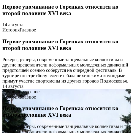
Первое упоминание о Горенках относится ко
второй половине XVI века
14 августа
История
Главное
Первое упоминание о Горенках относится ко
второй половине XVI века
Рокеры, рэперы, современные танцевальные коллективы и
другие представители неформальных молодежных движений
предстоящей осенью соберутся на очередной фестиваль. В
турнире по стритболу вместе с балашихинскими командами
примут участие спортсмены из других городов Подмосковья.
14 августа
Самое интересное
История
Главное
Первое упоминание о Горенках относится ко
второй половине XVI века
Рокеры, рэперы, современные танцевальные коллективы и
другие представители неформальных молодежных движений