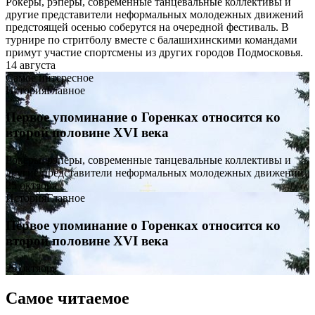
Рокеры, рэперы, современные танцевальные коллективы и
другие представители неформальных молодежных движений
предстоящей осенью соберутся на очередной фестиваль. В
турнире по стритболу вместе с балашихинскими командами
примут участие спортсмены из других городов Подмосковья.
14 августа
Самое интересное
История
Главное
Первое упоминание о Горенках относится ко
второй половине XVI века
Рокеры, рэперы, современные танцевальные коллективы и
другие представители неформальных молодежных движений
25 октября
История
Главное
Первое упоминание о Горенках относится ко
второй половине XVI века
25 октября
Самое читаемое