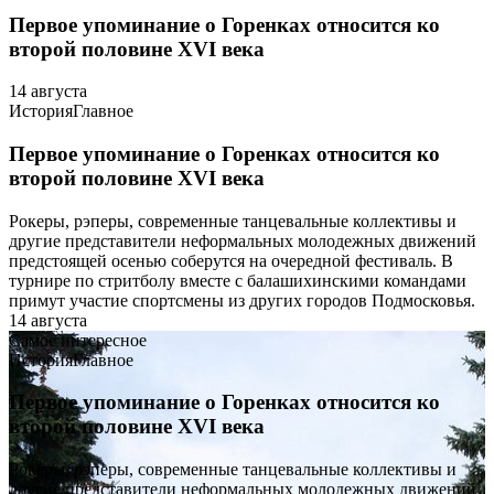
Первое упоминание о Горенках относится ко
второй половине XVI века
14 августа
История
Главное
Первое упоминание о Горенках относится ко
второй половине XVI века
Рокеры, рэперы, современные танцевальные коллективы и
другие представители неформальных молодежных движений
предстоящей осенью соберутся на очередной фестиваль. В
турнире по стритболу вместе с балашихинскими командами
примут участие спортсмены из других городов Подмосковья.
14 августа
Самое интересное
История
Главное
Первое упоминание о Горенках относится ко
второй половине XVI века
Рокеры, рэперы, современные танцевальные коллективы и
другие представители неформальных молодежных движений