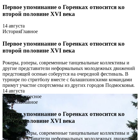
Первое упоминание о Горенках относится ко
второй половине XVI века
14 августа
История
Главное
Первое упоминание о Горенках относится ко
второй половине XVI века
Рокеры, рэперы, современные танцевальные коллективы и
другие представители неформальных молодежных движений
предстоящей осенью соберутся на очередной фестиваль. В
турнире по стритболу вместе с балашихинскими командами
примут участие спортсмены из других городов Подмосковья.
14 августа
Самое интересное
История
Главное
Первое упоминание о Горенках относится ко
второй половине XVI века
Рокеры, рэперы, современные танцевальные коллективы и
другие представители неформальных молодежных движений