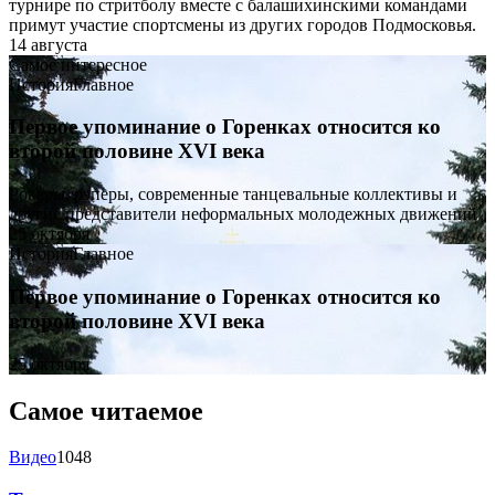
турнире по стритболу вместе с балашихинскими командами
примут участие спортсмены из других городов Подмосковья.
14 августа
Самое интересное
История
Главное
Первое упоминание о Горенках относится ко
второй половине XVI века
Рокеры, рэперы, современные танцевальные коллективы и
другие представители неформальных молодежных движений
25 октября
История
Главное
Первое упоминание о Горенках относится ко
второй половине XVI века
25 октября
Самое читаемое
Видео
1048