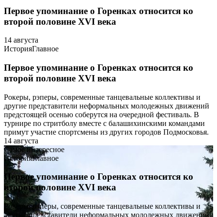
Первое упоминание о Горенках относится ко
второй половине XVI века
14 августа
История
Главное
Первое упоминание о Горенках относится ко
второй половине XVI века
Рокеры, рэперы, современные танцевальные коллективы и
другие представители неформальных молодежных движений
предстоящей осенью соберутся на очередной фестиваль. В
турнире по стритболу вместе с балашихинскими командами
примут участие спортсмены из других городов Подмосковья.
14 августа
Самое интересное
История
Главное
Первое упоминание о Горенках относится ко
второй половине XVI века
Рокеры, рэперы, современные танцевальные коллективы и
другие представители неформальных молодежных движений