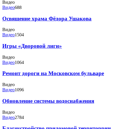
Видео
Видео
688
Освящение храма Фёдора Ушакова
Видео
Видео
1504
Игры «Дворовой лиги»
Видео
Видео
1064
Ремонт дороги на Московском бульваре
Видео
Видео
1096
Обновление системы водоснабжения
Видео
Видео
2784
Благоустройство придомовой территоррии