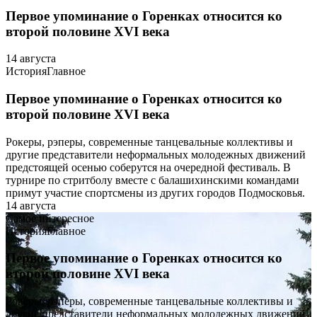
Первое упоминание о Горенках относится ко
второй половине XVI века
14 августа
История
Главное
Первое упоминание о Горенках относится ко
второй половине XVI века
Рокеры, рэперы, современные танцевальные коллективы и
другие представители неформальных молодежных движений
предстоящей осенью соберутся на очередной фестиваль. В
турнире по стритболу вместе с балашихинскими командами
примут участие спортсмены из других городов Подмосковья.
14 августа
Самое интересное
История
Главное
Первое упоминание о Горенках относится ко
второй половине XVI века
Рокеры, рэперы, современные танцевальные коллективы и
другие представители неформальных молодежных движений