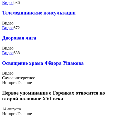
Видео
936
Телемедицинские консультации
Видео
Видео
672
Дворовая лига
Видео
Видео
688
Освящение храма Фёдора Ушакова
Видео
Самое интересное
История
Главное
Первое упоминание о Горенках относится ко
второй половине XVI века
14 августа
История
Главное