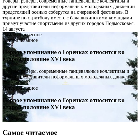
Рокеры, рэперы, современные танцевальные коллективы и
другие представители неформальных молодежных движений
предстоящей осенью соберутся на очередной фестиваль. В
турнире по стритболу вместе с балашихинскими командами
примут участие спортсмены из других городов Подмосковья.
14 августа
Самое интересное
История
Главное
Первое упоминание о Горенках относится ко
второй половине XVI века
Рокеры, рэперы, современные танцевальные коллективы и
другие представители неформальных молодежных движений
25 октября
История
Главное
Первое упоминание о Горенках относится ко
второй половине XVI века
25 октября
Самое читаемое