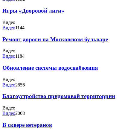
Игры «Дворовой лиги»
Видео
Видео
1144
Ремонт дороги на Московском бульваре
Видео
Видео
1184
Обновление системы водоснабжения
Видео
Видео
2856
Благоустройство придомовой территоррии
Видео
Видео
2008
В сквере ветеранов