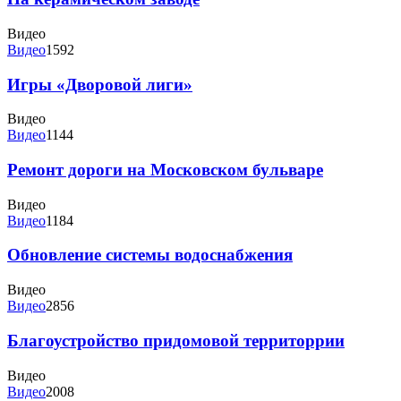
Видео
Видео
1592
Игры «Дворовой лиги»
Видео
Видео
1144
Ремонт дороги на Московском бульваре
Видео
Видео
1184
Обновление системы водоснабжения
Видео
Видео
2856
Благоустройство придомовой территоррии
Видео
Видео
2008