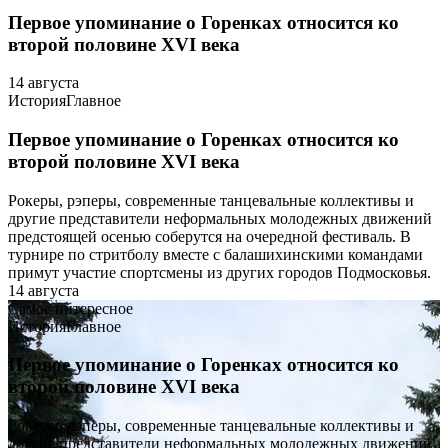
Первое упоминание о Горенках относится ко
второй половине XVI века
14 августа
История
Главное
Первое упоминание о Горенках относится ко
второй половине XVI века
Рокеры, рэперы, современные танцевальные коллективы и
другие представители неформальных молодежных движений
предстоящей осенью соберутся на очередной фестиваль. В
турнире по стритболу вместе с балашихинскими командами
примут участие спортсмены из других городов Подмосковья.
14 августа
Самое интересное
История
Главное
Первое упоминание о Горенках относится ко
второй половине XVI века
Рокеры, рэперы, современные танцевальные коллективы и
другие представители неформальных молодежных движений