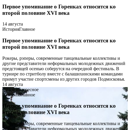
Первое упоминание о Горенках относится ко
второй половине XVI века
14 августа
История
Главное
Первое упоминание о Горенках относится ко
второй половине XVI века
Рокеры, рэперы, современные танцевальные коллективы и
другие представители неформальных молодежных движений
предстоящей осенью соберутся на очередной фестиваль. В
турнире по стритболу вместе с балашихинскими командами
примут участие спортсмены из других городов Подмосковья.
14 августа
Самое интересное
История
Главное
Первое упоминание о Горенках относится ко
второй половине XVI века
Рокеры, рэперы, современные танцевальные коллективы и
другие представители неформальных молодежных движений