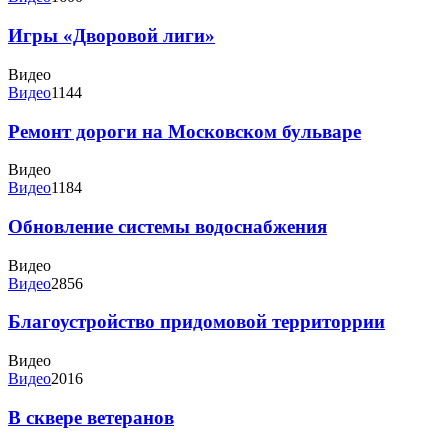
Игры «Дворовой лиги»
Видео
Видео
1144
Ремонт дороги на Московском бульваре
Видео
Видео
1184
Обновление системы водоснабжения
Видео
Видео
2856
Благоустройство придомовой территоррии
Видео
Видео
2016
В сквере ветеранов