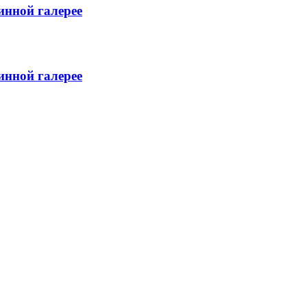
инной галерее
инной галерее