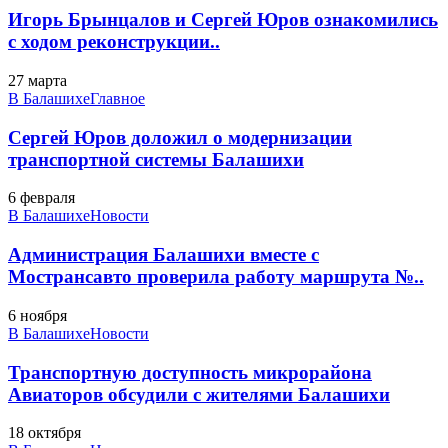
Игорь Брынцалов и Сергей Юров ознакомились
с ходом реконструкции..
27 марта
В Балашихе
Главное
Сергей Юров доложил о модернизации
транспортной системы Балашихи
6 февраля
В Балашихе
Новости
Администрация Балашихи вместе с
Мострансавто проверила работу маршрута №..
6 ноября
В Балашихе
Новости
Транспортную доступность микрорайона
Авиаторов обсудили с жителями Балашихи
18 октября