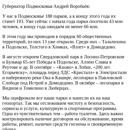
Губернатор Подмосковья Андрей Воробьёв:
У нас в Подмосковье 188 парков, а к концу этого года их
станет 193. Уже сейчас с начала года парки посетили 43 млн
человек, к концу года ожидаем не менее 66 млн.
В этом году мы приводим в порядок 60 общественных
территорий, из них 13 уже открыли. Среди них – Талалихина
в Подольске, Толстого в Химках, «Взлет» в Домодедово.
В августе откроем Свердловский парк в Лосино-Петровском
и Бульвар 65-лет Победы в Подольске, Аллею Славы в
Реутове и др. В сентябре – «Киово» в Лобне, «200 лет
Егорьевску», площадь перед ЛДС «Кристалл» в Электростали
и набережную реки Ока в Кашире, лесопарки в Павловской
Слободе под Истрой и Домодедово. В октябре – лесопарки в
Видном и Томилино в Люберцах.
Мы оцифровали все наши парки и нанесли их на наш
геопортал. Так мы отслеживаем чистоту и безопасность,
сервисы и услуги, культурную и спортивные программы.
Одна из чувствительных тем – работа туалетов. Здесь важно
контролировать наличие договоров на обслуживание, время
работы, ремонт, наличие средств гигиены и своевременную
уборку.