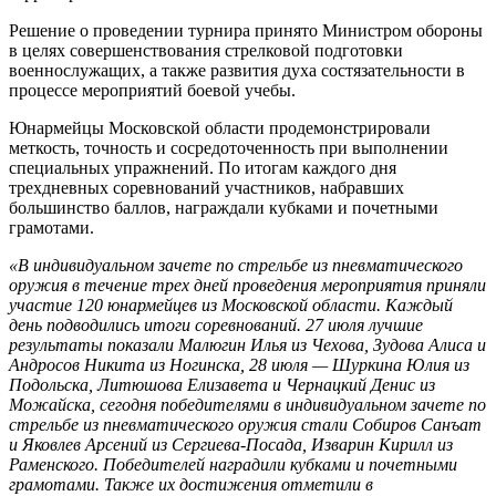
Решение о проведении турнира принято Министром обороны
в целях совершенствования стрелковой подготовки
военнослужащих, а также развития духа состязательности в
процессе мероприятий боевой учебы.
Юнармейцы Московской области продемонстрировали
меткость, точность и сосредоточенность при выполнении
специальных упражнений. По итогам каждого дня
трехдневных соревнований участников, набравших
большинство баллов, награждали кубками и почетными
грамотами.
«В индивидуальном зачете по стрельбе из пневматического
оружия в течение трех дней проведения мероприятия приняли
участие 120 юнармейцев из Московской области. Каждый
день подводились итоги соревнований. 27 июля лучшие
результаты показали Малюгин Илья из Чехова, Зудова Алиса и
Андросов Никита из Ногинска, 28 июля — Шуркина Юлия из
Подольска, Литюшова Елизавета и Чернацкий Денис из
Можайска, сегодня победителями в индивидуальном зачете по
стрельбе из пневматического оружия стали Собиров Санъат
и Яковлев Арсений из Сергиева-Посада, Изварин Кирилл из
Раменского. Победителей наградили кубками и почетными
грамотами. Также их достижения отметили в