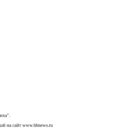
иха".
кой на сайт www.bbnews.ru