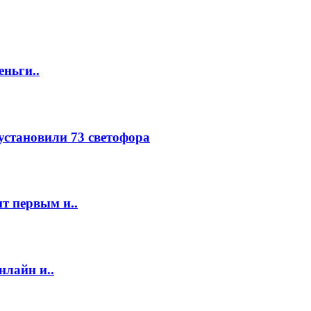
еньги..
 установили 73 светофора
т первым и..
нлайн и..