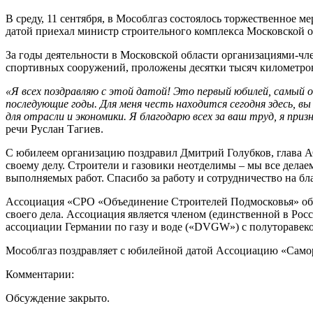
В среду, 11 сентября, в Мособлгаз состоялось торжественное
датой приехал министр строительного комплекса Московской о
За годы деятельности в Московской области организациями-чл
спортивных сооружений, проложены десятки тысяч километров
«Я всех поздравляю с этой датой! Это первый юбилей, самый
последующие годы. Для меня честь находится сегодня здесь, 
для отрасли и экономики. Я благодарю всех за ваш труд, я пр
речи Руслан Тагиев.
С юбилеем организацию поздравил Дмитрий Голубков, глава АО
своему делу. Строители и газовики неотделимы – мы все дела
выполняемых работ. Спасибо за работу и сотрудничество на бл
Ассоциация «СРО «Объединение Строителей Подмосковья» объ
своего дела. Ассоциация является членом (единственной в Рос
ассоциации Германии по газу и воде («DVGW») с полуторавек
Мособлгаз поздравляет с юбилейной датой Ассоциацию «Само
Комментарии:
Обсуждение закрыто.