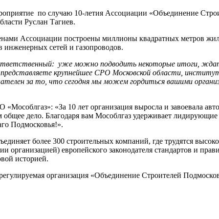
 мероприятие по случаю 10-летия Ассоциации «Объединение Стро
бласти Руслан Тагиев.
енами Ассоциации построены миллионы квадратных метров жилья
 инженерных сетей и газопроводов.
 ответственный: уже можно подводить некоторые итоги, ждать
вы представляете крупнейшее СРО Московской области, институт
изнателен за то, что сегодня мы можем гордиться вашими органи
 «Мособлгаз»: «За 10 лет организация выросла и завоевала авт
ем общее дело. Благодаря вам Мособлгаз удерживает лидирующие
аго Подмосковья!».
единяет более 300 строительных компаний, где трудятся высо
сии организацией) европейского законодателя стандартов и прав
овой историей.
регулируемая организация «Объединение Строителей Подмосков